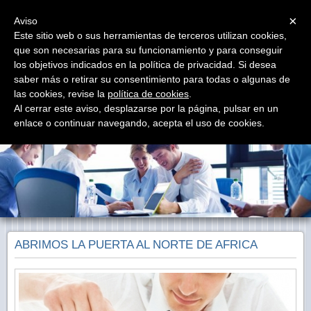
Menu
×
Aviso
Este sitio web o sus herramientas de terceros utilizan cookies,
que son necesarias para su funcionamiento y para conseguir
Ormoss Consulting
los objetivos indicados en la política de privacidad. Si desea
Asesoramiento para Importar Exportar entre España,
Argelia, Marruecos y Túnez
saber más o retirar su consentimiento para todas o algunas de
las cookies, revise la
política de cookies
.
Al cerrar este aviso, desplazarse por la página, pulsar en un
enlace o continuar navegando, acepta el uso de cookies.
ABRIMOS LA PUERTA AL NORTE DE AFRICA